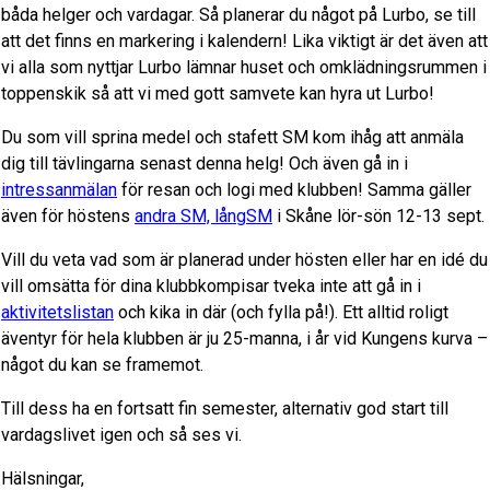
båda helger och vardagar. Så planerar du något på Lurbo, se till
att det finns en markering i kalendern! Lika viktigt är det även att
vi alla som nyttjar Lurbo lämnar huset och omklädningsrummen i
toppenskik så att vi med gott samvete kan hyra ut Lurbo!
Du som vill sprina medel och stafett SM kom ihåg att anmäla
dig till tävlingarna senast denna helg! Och även gå in i
intressanmälan
för resan och logi med klubben! Samma gäller
även för höstens
andra SM, långSM
i Skåne lör-sön 12-13 sept.
Vill du veta vad som är planerad under hösten eller har en idé du
vill omsätta för dina klubbkompisar tveka inte att gå in i
aktivitetslistan
och kika in där (och fylla på!). Ett alltid roligt
äventyr för hela klubben är ju 25-manna, i år vid Kungens kurva –
något du kan se framemot.
Till dess ha en fortsatt fin semester, alternativ god start till
vardagslivet igen och så ses vi.
Hälsningar,