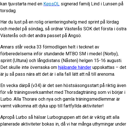
kan tjuvstarta med en
KepsOL
signerad familj Lind i Lunsen på
torsdag.
Har du lust på en rolig orienteringshelg med sprint på lördag
och medel på söndag, så ordnar Västerås SOK det första i östra
Västerås och det andra passet på Ängsö.
Annars står vecka 33 förmodligen helt i tecknet av
förberedelserna inför stundande MTBO SM i medel (Norby),
sprint (Ultuna) och långdistans (Nåsten) helgen 15-16 augusti.
Det skulle inte överraska om
hjälpande händer
uppskattas – det
är ju så pass nära att det är i alla fall lätt att nå till arenorna.
En vecka därpå (v34) är det sen höstsäsongsstart på riktig även
för vår träningsverksamhet med Thorsdagträning som vi börjar i
Lurbo. Alla Thorare och nya och gamla träningsmedlemmar är
varmt välkomna att dyka upp till fartfyllda aktiviteter!
Apropå Lurbo så hälsar Lurbogruppen att det är viktig att alla
planerade aktiviteter bokas in, då vi har många uthyrningar under