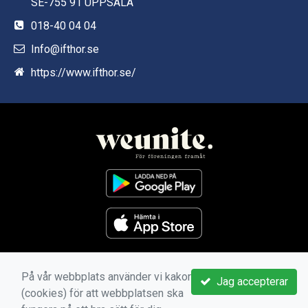
SE-755 91 UPPSALA
018-40 04 04
Info@ifthor.se
https://www.ifthor.se/
På vår webbplats använder vi kakor
Jag accepterar
(cookies) för att webbplatsen ska