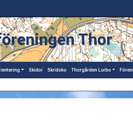
sföreningen Thor
ientering
Skidor
Skridsko
Thorgården Lurbo
Fören