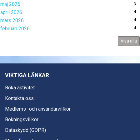
maj 2026
5
april 2026
4
mars 2026
4
februari 2026
4
Visa alla
VIKTIGA LÄNKAR
Boka aktivitet
Kontakta oss
Medlems -och användarvillkor
Bokningsvillkor
Dataskydd (GDPR)