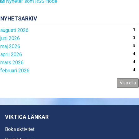
Nyheter som RSS-flöde
NYHETSARKIV
augusti 2026
1
juni 2026
3
maj 2026
5
april 2026
4
mars 2026
4
februari 2026
4
Visa alla
VIKTIGA LÄNKAR
Boka aktivitet