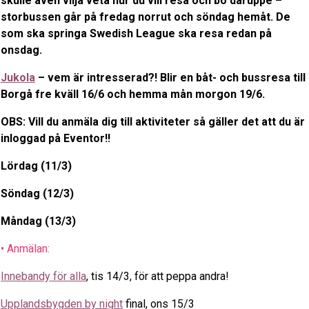
skulle även vilja veta hur du vill resa och bo däruppe –
storbussen går på fredag norrut och söndag hemåt. De
som ska springa Swedish League ska resa redan på
onsdag.
Jukola
– vem är intresserad?! Blir en båt- och bussresa till
Borgå fre kväll 16/6 och hemma mån morgon 19/6.
OBS: Vill du anmäla dig till aktiviteter så gäller det att du är
inloggad på Eventor!!
Lördag (11/3)
Söndag (12/3)
Måndag (13/3)
• Anmälan:
Innebandy för alla
, tis 14/3, för att peppa andra!
Upplandsbygden by night
final, ons 15/3