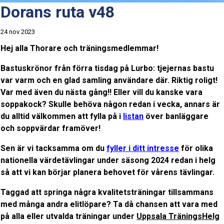
Dorans ruta v48
24 nov 2023
Hej alla Thorare och träningsmedlemmar!
Bastuskrönor från förra tisdag på Lurbo: tjejernas bastu
var varm och en glad samling användare där. Riktig roligt!
Var med även du nästa gång!! Eller vill du kanske vara
soppakock? Skulle behöva någon redan i vecka, annars är
du alltid välkommen att fylla på i
listan
över banläggare
och soppvärdar framöver!
Sen är vi tacksamma om du
fyller i ditt intresse
för olika
nationella värdetävlingar
under säsong 2024 redan i helg
så att vi kan börjar planera behovet för vårens tävlingar.
Taggad att springa några kvalitetsträningar tillsammans
med många andra elitlöpare? Ta då chansen att vara med
på alla eller utvalda träningar under
U
ppsala
T
ränings
H
elg